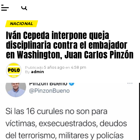
NACIONAL
Iván Cepeda interpone queja
disciplinaria contra el embajador
en Washington, Juan Carlos Pinzón
Publicado
5 años ago
en
4:58 pm
By
admin