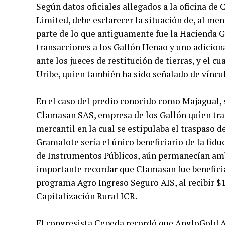
Según datos oficiales allegados a la oficina d
Limited, debe esclarecer la situación de, al me
parte de lo que antiguamente fue la Hacienda G
transacciones a los Gallón Henao y uno adicio
ante los jueces de restitución de tierras, y el c
Uribe, quien también ha sido señalado de víncu
En el caso del predio conocido como Majagual,
Clamasan SAS, empresa de los Gallón quien tran
mercantil en la cual se estipulaba el traspaso 
Gramalote sería el único beneficiario de la fiduc
de Instrumentos Públicos, aún permanecían amb
importante recordar que Clamasan fue beneficia
programa Agro Ingreso Seguro AIS, al recibir $14
Capitalización Rural ICR.
El congresista Cepeda recordó que AngloGold As