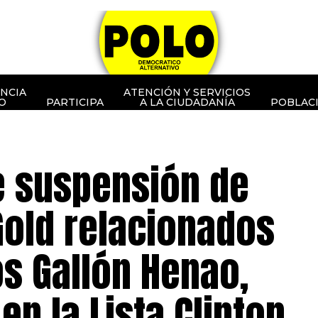
NCIA
ATENCIÓN Y SERVICIOS
O
PARTICIPA
A LA CIUDADANÍA
POBLAC
e suspensión de
Gold relacionados
s Gallón Henao,
en la Lista Clinton