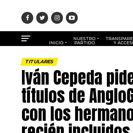
NUESTRO
TRANSPARE
INICIO
PARTIDO
Y ACCES
TITULARES
Iván Cepeda pid
títulos de Anglo
con los hermano
recién incluidos 