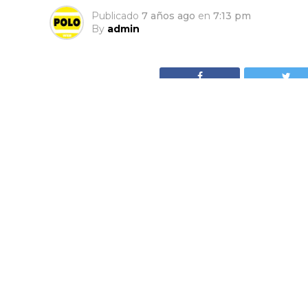
Publicado
7 años ago
en
7:13 pm
By
admin
El jueves 21 se realizó con rotundo éxito en to
Con posterioridad y como una reacción al trata
gobierno de Iván Duque, se han realizado múltip
el país.
El jueves 21 se realizó con rotundo éxito en t
Con posterioridad y como una reacción al tra
gobierno de Iván Duque, se han realizado múltip
el país.