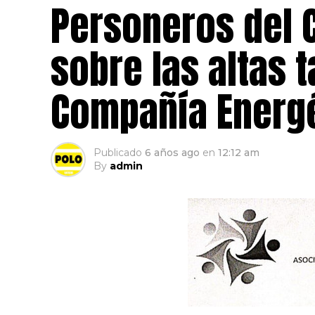
Personeros del 
sobre las altas t
Compañía Energé
Publicado
6 años ago
en
12:12 am
By
admin