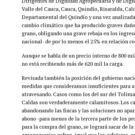
Dirigentes de Dignidad Agropecuaria y de Dign
Valle del Cauca, Cauca, Quindío, Risaralda, Cal
Departamental del Quindío y una vez analizada 
cambio climático que ha producido graves daños 
grano, obligando una grave rebaja en los ingre
nacional- de por lo menos el 25% en relación con
Aunque se habla de un precio interno de 800 mil
no está recibiendo más de 620 mil la carga.
Revisada también la posición del gobierno naci
medidas que consideramos insuficientes para at
atravesando. Casos como los del sur del Tolima,
Caldas son verdaderamente calamitosos. Los caf
abandonando las fincas y las soluciones no apar
abono -para menos de la tercera parte de los pr
para la compra del grano, se logrará sacar de la
agropecuarios sufren, igual que los cafeteros, e