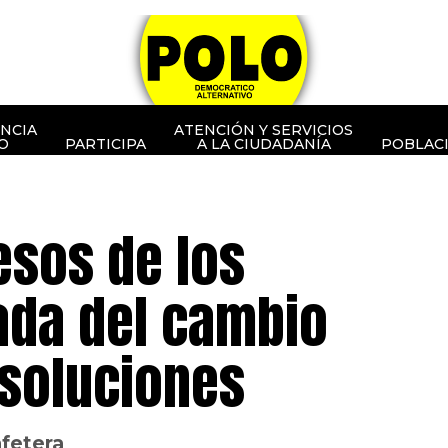
NCIA
ATENCIÓN Y SERVICIOS
O
PARTICIPA
A LA CIUDADANÍA
POBLAC
resos de los
ada del cambio
 soluciones
afetera