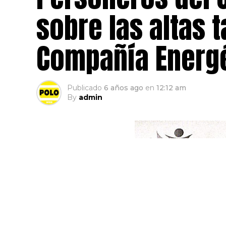
sobre las altas t
Compañía Energé
Publicado
6 años ago
en
12:12 am
By
admin