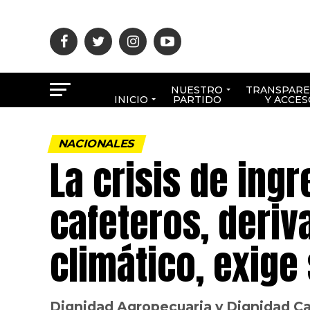
NUESTRO
TRANSPARE
INICIO
PARTIDO
Y ACCES
NACIONALES
La crisis de ing
cafeteros, deriv
climático, exige
Dignidad Agropecuaria y Dignidad C