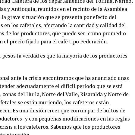
idad Cafetera de los departamentos del Tolima, Nariño,
das y Antioquía, reunidos en el recinto de la Asamblea
la grave situación que se presenta por efecto del
en los cafetales, afectando la cantidad y calidad del
sos de los productores, que puede ser -como promedio
 el precio fijado para el café tipo Federación.
 pesos la verdad es que la mayoría de los productores
onal ante la crisis encontramos que ha anunciado unas
ender adecuadamente el difícil período que se está
 zonas del Huila, Norte del Valle, Risaralda y Norte de
etales se están muriendo, los cafeteros están
ecen. Es una ilusión creer que con un par de bultos de
oductores- y con pequeñas modificaciones en las reglas
 crisis a los cafeteros. Sabemos que los productores
sta situación.