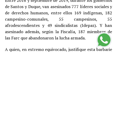
Entre 2016 y septiembre de 2019, durante los gobiernos
de Santos y Duque, van asesinados 777 líderes sociales y
de derechos humanos, entre ellos 169 indígenas, 182
campesino-comunales, 55 campesinos, 55
afrodescendientes y 49 sindicalistas (Idepaz). Y han
asesinado además, según la Fiscalía, 187 miembros de
las Farc que abandonaron la lucha armada.
A quien, en extremo equivocado, justifique esta barbarie
con cualquier teoría, toca recordarle que en este país,
por Constitución, no existe la pena de muerte y que el
más elemental principio democrático indica que no hay
asesinatos buenos y asesinatos malos, entre otras
razones porque el daño que cada homicidio le provoca a
la sociedad genera violencia y otros problemas y
termina afectando mal hasta a los propios victimarios.
Estas cifras llevan a concluir que el Estado colombiano –
más allá de los gobiernos y en buena medida por su