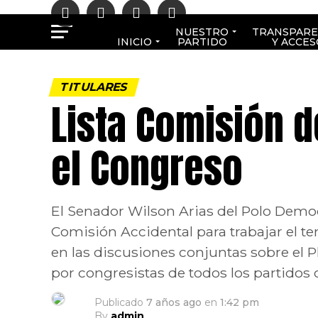
NUESTRO
TRANSPARE
INICIO
PARTIDO
Y ACCES
TITULARES
Lista Comisión d
el Congreso
El Senador Wilson Arias del Polo Democ
Comisión Accidental para trabajar el te
en las discusiones conjuntas sobre el
por congresistas de todos los partidos 
Publicado
7 años ago
en
1:42 pm
By
admin