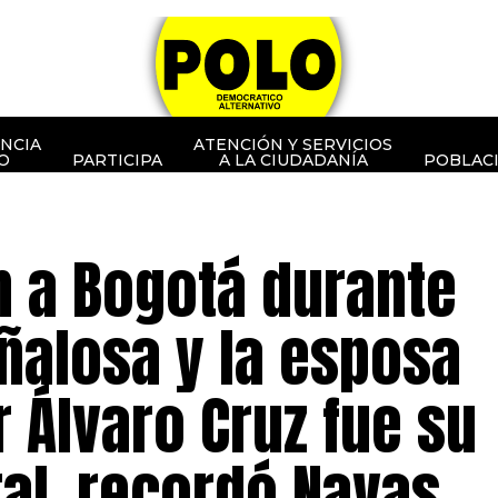
NCIA
ATENCIÓN Y SERVICIOS
O
PARTICIPA
A LA CIUDADANÍA
POBLAC
n a Bogotá durante
eñalosa y la esposa
 Álvaro Cruz fue su
al, recordó Navas