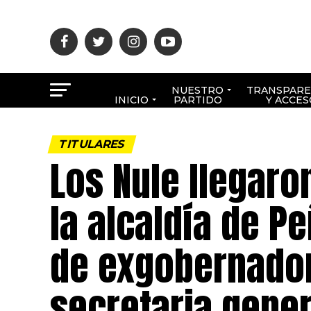
NUESTRO
TRANSPARE
INICIO
PARTIDO
Y ACCES
TITULARES
Los Nule llegaro
la alcaldía de P
de exgobernador
secretaria gener