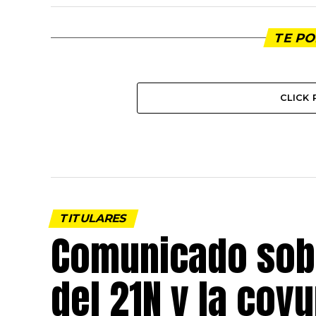
TE PO
CLICK
TITULARES
Comunicado sobr
del 21N y la coy