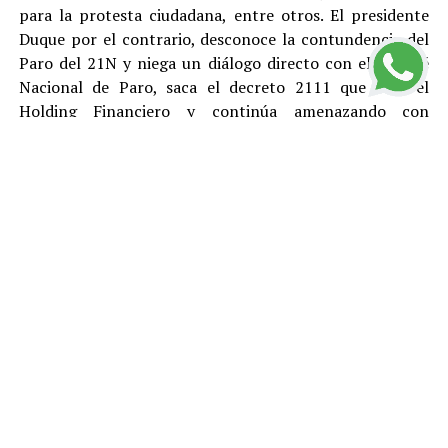
para la protesta ciudadana, entre otros. El presidente
Duque por el contrario, desconoce la contundencia del
Paro del 21N y niega un diálogo directo con el Comité
Nacional de Paro, saca el decreto 2111 que crea el
Holding Financiero y continúa amenazando con
reprimir y desconocer está justa y pacifica protesta.
El Polo Democrático Alternativo condena como lo ha
hecho antes, durante y después del Paro, todas las
acciones de vandalismo y las cuales son responsabilidad
de sus ejecutores. Rechazamos el tratamiento represivo
dado por el gobierno de Duque a los ciudadanos que
protestan pacíficamente y le pedimos a la
Procuraduría, la Fiscalía y la Defensoría del Pueblo que
se llegue a fondo en el esclarecimiento de los abusos de
la Fuerza Pública, la responsabilidad que puedan tener
el gobierno y Fuerzas Armadas en la ola de pánico y
vandalismo que ocurrió el viernes 22 de noviembre,
durante los decretos de toque de queda. Manifestamos