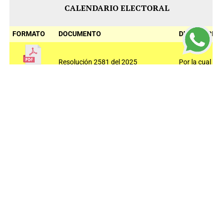
CALENDARIO ELECTORAL
FORMATO
DOCUMENTO
DESCRIPCIÓ
Resolución 2581 del 2025
Por la cual se
establece el
calendario
Electoral
para las
elecciones de
congreso de
la república
que se
realizaran el
08 de marzo
de 2026
INSTRUCTIVOS ELECTORALES