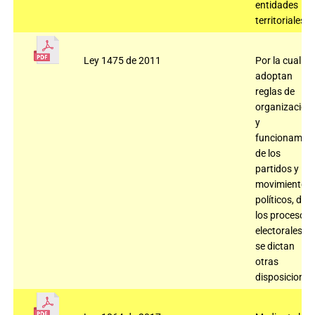
entidades
territoriales.
Ley 1475 de 2011
Por la cual se
adoptan
reglas de
organización
y
funcionamien
de los
partidos y
movimientos
políticos, de
los procesos
electorales y
se dictan
otras
disposiciones