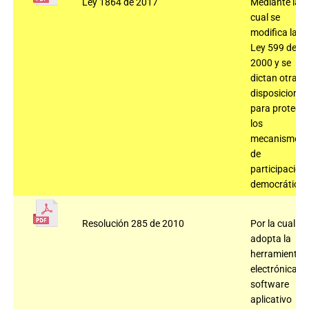
Ley 1864 de 2017
Mediante la
cual se
modifica la
Ley 599 de
2000 y se
dictan otras
disposiciones
para protege
los
mecanismos
de
participación
democrática
Resolución 285 de 2010
Por la cual se
adopta la
herramienta
electrónica,
software
aplicativo