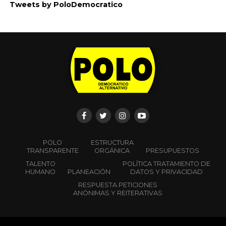
COMUNICADO OFICIAL
Tolerancia cero con la violencia política contra las
mujeres
El Polo Democrático Alternativo (PDA) se pronuncia
con absoluta firmeza frente a
los hechos de presunta violencia política basada en
género que afectan a nuestra
militante y actual candidata del Pacto Histórico, Francy
Natalia Moreno.
No vamos a permitir, bajo ninguna circunstancia, que
una mujer de nuestro Partido
—y mucho menos una candidata en ejercicio— sea
intimidada, hostigada o