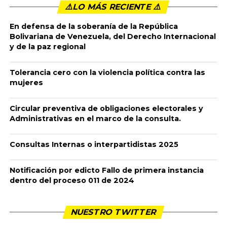
Publicado
8 meses ago
en
4:19 pm
By
admin