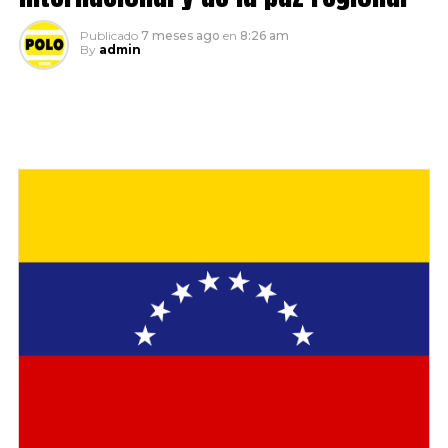
Publicado
7 meses ago
en
8:26 am
By
admin