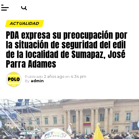
ACTUALIDAD
PDA expresa su preocupación por
la situación de seguridad del edil
de la localidad de Sumapaz, José
Parra Adames
Publicado
2 años ago
en
4:34 pm
By
admin