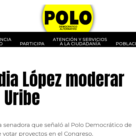
NCIA
ATENCIÓN Y SERVICIOS
O
PARTICIPA
A LA CIUDADANÍA
POBLAC
dia López moderar
o Uribe
 la senadora que señaló al Polo Democrático de
e votar proyectos en el Congreso.