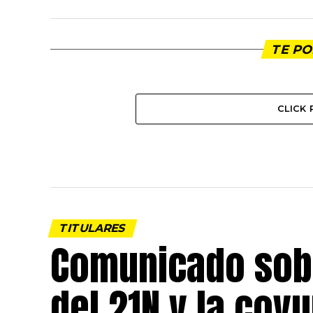
TE PO
CLICK
TITULARES
Comunicado sobr
del 21N y la coy