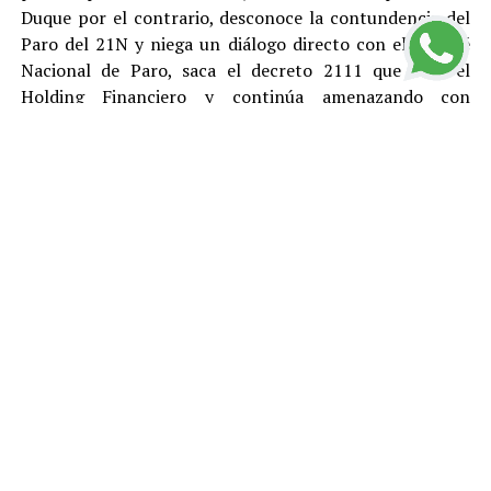
Duque por el contrario, desconoce la contundencia del
Paro del 21N y niega un diálogo directo con el Comité
Nacional de Paro, saca el decreto 2111 que crea el
Holding Financiero y continúa amenazando con
reprimir y desconocer está justa y pacifica protesta.
El Polo Democrático Alternativo condena como lo ha
hecho antes, durante y después del Paro, todas las
acciones de vandalismo y las cuales son responsabilidad
de sus ejecutores. Rechazamos el tratamiento represivo
dado por el gobierno de Duque a los ciudadanos que
protestan pacíficamente y le pedimos a la
Procuraduría, la Fiscalía y la Defensoría del Pueblo que
se llegue a fondo en el esclarecimiento de los abusos de
la Fuerza Pública, la responsabilidad que puedan tener
el gobierno y Fuerzas Armadas en la ola de pánico y
vandalismo que ocurrió el viernes 22 de noviembre,
durante los decretos de toque de queda. Manifestamos
nuestra solidaridad con la familia del estudiante Dylan