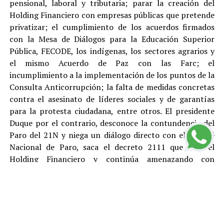
pensional, laboral y tributaria; parar la creación del
Holding Financiero con empresas públicas que pretende
privatizar; el cumplimiento de los acuerdos firmados
con la Mesa de Diálogos para la Educación Superior
Pública, FECODE, los indígenas, los sectores agrarios y
el mismo Acuerdo de Paz con las Farc; el
incumplimiento a la implementación de los puntos de la
Consulta Anticorrupción; la falta de medidas concretas
contra el asesinato de líderes sociales y de garantías
para la protesta ciudadana, entre otros. El presidente
Duque por el contrario, desconoce la contundencia del
Paro del 21N y niega un diálogo directo con el Comité
Nacional de Paro, saca el decreto 2111 que crea el
Holding Financiero y continúa amenazando con
reprimir y desconocer está justa y pacifica protesta.
El Polo Democrático Alternativo condena como lo ha
hecho antes, durante y después del Paro, todas las
acciones de vandalismo y las cuales son responsabilidad