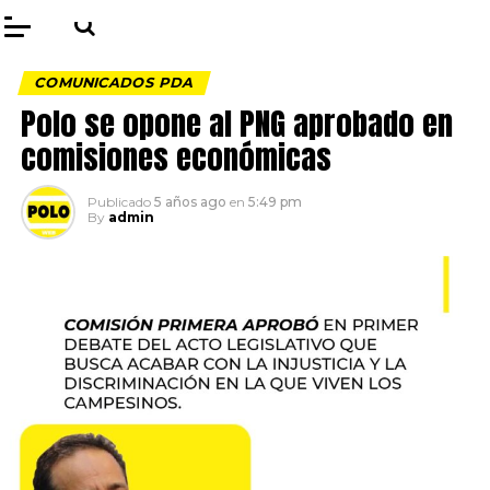
COMUNICADOS PDA
Polo se opone al PNG aprobado en
comisiones económicas
Publicado
5 años ago
en
5:49 pm
By
admin