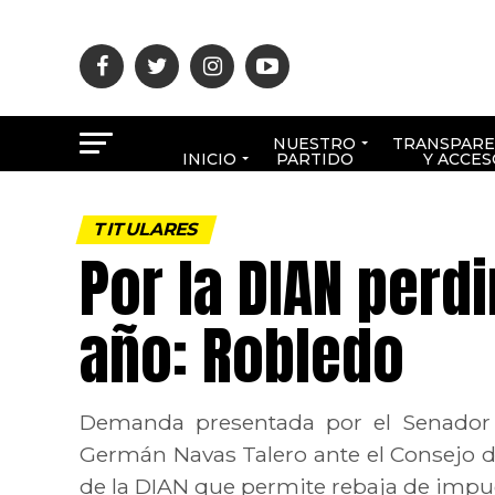
NUESTRO
TRANSPARE
INICIO
PARTIDO
Y ACCES
TITULARES
Por la DIAN perdi
año: Robledo
Demanda presentada por el Senador R
Germán Navas Talero ante el Consejo de
de la DIAN que permite rebaja de impu