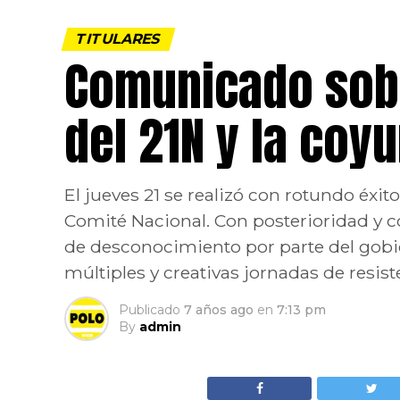
TITULARES
Comunicado sobr
del 21N y la coy
El jueves 21 se realizó con rotundo éxi
Comité Nacional. Con posterioridad y c
de desconocimiento por parte del gobi
múltiples y creativas jornadas de resiste
Publicado
7 años ago
en
7:13 pm
By
admin