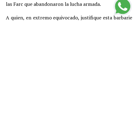
las Farc que abandonaron la lucha armada.
A quien, en extremo equivocado, justifique esta barbarie
con cualquier teoría, toca recordarle que en este país,
por Constitución, no existe la pena de muerte y que el
más elemental principio democrático indica que no hay
asesinatos buenos y asesinatos malos, entre otras
razones porque el daño que cada homicidio le provoca a
la sociedad genera violencia y otros problemas y
termina afectando mal hasta a los propios victimarios.
Estas cifras llevan a concluir que el Estado colombiano –
más allá de los gobiernos y en buena medida por su
culpa– está fracasando en el logro del primer propósito
de cualquier Estado, cual es el de asegurar para sí el
monopolio de las armas, monopolio que si se pierde en
proporciones de importancia, termina por hacerles
daños severos a las otras funciones estatales –
económicas, sociales y políticas– e incluso puede