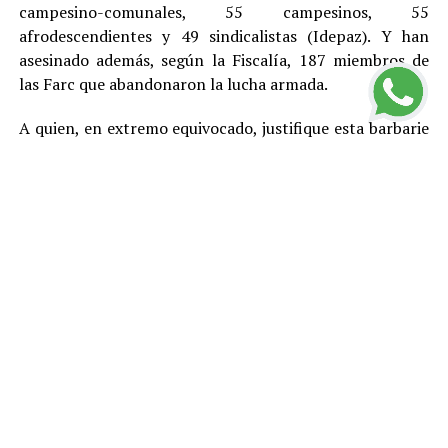
campesino-comunales, 55 campesinos, 55
afrodescendientes y 49 sindicalistas (Idepaz). Y han
asesinado además, según la Fiscalía, 187 miembros de
las Farc que abandonaron la lucha armada.
A quien, en extremo equivocado, justifique esta barbarie
con cualquier teoría, toca recordarle que en este país,
por Constitución, no existe la pena de muerte y que el
más elemental principio democrático indica que no hay
asesinatos buenos y asesinatos malos, entre otras
razones porque el daño que cada homicidio le provoca a
la sociedad genera violencia y otros problemas y
termina afectando mal hasta a los propios victimarios.
Estas cifras llevan a concluir que el Estado colombiano –
más allá de los gobiernos y en buena medida por su
culpa– está fracasando en el logro del primer propósito
de cualquier Estado, cual es el de asegurar para sí el
monopolio de las armas, monopolio que si se pierde en