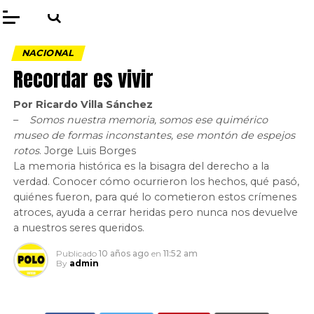
NACIONAL
Recordar es vivir
Por Ricardo Villa Sánchez
–
Somos nuestra memoria, somos ese quimérico
museo de formas inconstantes, ese montón de espejos
rotos
. Jorge Luis Borges
La memoria histórica es la bisagra del derecho a la
verdad. Conocer cómo ocurrieron los hechos, qué pasó,
quiénes fueron, para qué lo cometieron estos crímenes
atroces, ayuda a cerrar heridas pero nunca nos devuelve
a nuestros seres queridos.
Publicado
10 años ago
en
11:52 am
By
admin