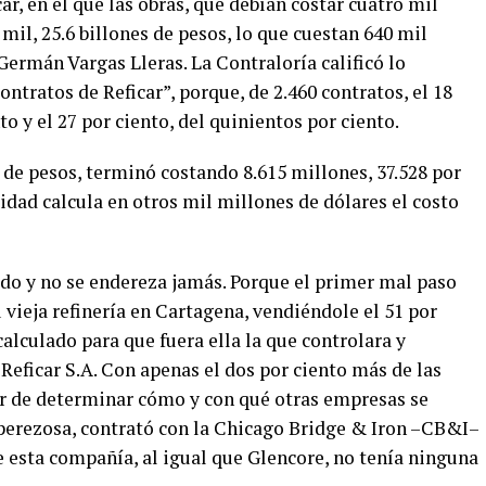
ar, en el que las obras, que debían costar cuatro mil
il, 25.6 billones de pesos, lo que cuestan 640 mil
Germán Vargas Lleras. La Contraloría calificó lo
ontratos de Reficar”, porque, de 2.460 contratos, el 18
o y el 27 por ciento, del quinientos por ciento.
 de pesos, terminó costando 8.615 millones, 37.528 por
dad calcula en otros mil millones de dólares el costo
cido y no se endereza jamás. Porque el primer mal paso
 vieja refinería en Cartagena, vendiéndole el 51 por
alculado para que fuera ella la que controlara y
eficar S.A. Con apenas el dos por ciento más de las
der de determinar cómo y con qué otras empresas se
ni perezosa, contrató con la Chicago Bridge & Iron –CB&I–
ue esta compañía, al igual que Glencore, no tenía ninguna