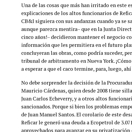
Una de las cosas que más han irritado en este e
explicaciones de los altos funcionarios de Refic
CB&I siguiera con sus andanzas cuando ya se sa
aunque parezca mentira– que en la Junta Directi
cinco años!– decidieron mantener el negocio c
información que les permitiera en el futuro pl
concluyeran las obras, como podría suceder, per
tribunal de arbitramento en Nueva York. ¡Cómo 
a esperar a que el caco termine, para, luego, ah
No debe sorprender la decisión de la Procuradur
Mauricio Cárdenas, quien desde 2008 tiene silla 
Juan Carlos Echeverry, y a otros altos funciona
sancionados. Porque si bien los problemas empe
de Juan Manuel Santos. El corolario de este desa
Reficar le generó una deuda a Ecopetrol de 3.07
aprovechados para avanzar en su privatización –