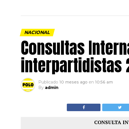
NACIONAL
Consultas Intern
interpartidistas
Publicado
10 meses ago
en
10:56 am
By
admin
CONSULTA IN