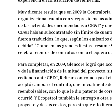
experiencia en construcción de refinerías.
Muy dicente resulta que en 2009 la Contraloría a
organizacional cuenta con vicepresidencias adm
de las actividades encomendadas a CB&I” y que 
CB&I habían subcontratado sin límite de cuantía
fueron traducidos, lo que, según los emisarios 
debida”. “Como en las grandes fiestas –resum
celebrar cientos de contratos con la chequera d
Para completar, en 2009, Glencore logró que Eco
y de la financiación de la mitad del proyecto, s
cediendo ante CB&I, Reficar, controlada ya al c
aceptó cambiar el contrato, que inicialmente de
reembolsables, con lo que le dio patente de cors
ocurrió. Y Ecopetrol también le entregó a otra 
proyecto y de sus costos, pero sin que ello fue