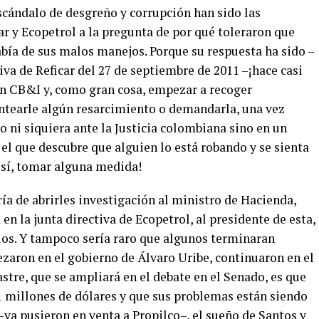
scándalo de desgreño y corrupción han sido las
ar y Ecopetrol a la pregunta de por qué toleraron que
bía de sus malos manejos. Porque su respuesta ha sido –
va de Reficar del 27 de septiembre de 2011 –¡hace casi
on CB&I y, como gran cosa, empezar a recoger
antearle algún resarcimiento o demandarla, una vez
o ni siquiera ante la Justicia colombiana sino en un
el que descubre que alguien lo está robando y se sienta
í sí, tomar alguna medida!
ía de abrirles investigación al ministro de Hacienda,
en la junta directiva de Ecopetrol, al presidente de esta,
rios. Y tampoco sería raro que algunos terminaran
zaron en el gobierno de Álvaro Uribe, continuaron en el
stre, que se ampliará en el debate en el Senado, es que
1 millones de dólares y que sus problemas están siendo
ya pusieron en venta a Propilco–, el sueño de Santos y