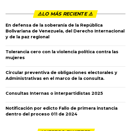
El martes pasado, 51 congresistas sesionamos en
audiencia especial en Santander de Quilichao, Cauca,
para repudiar la ola de asesinatos desatada sobre las
comunidades indígenas de esa región, y en especial
contra el pueblo nasa. Y para llamar al gobierno y a los
colombianos a vencer ese horror.
Publicado
7 años ago
en
2:20 pm
By
admin
El martes pasado, 51 congresistas sesionamos en
audiencia especial en Santander de Quilichao, Cauca,
para repudiar la ola de asesinatos desatada sobre las
comunidades indígenas de esa región, y en especial
contra el pueblo nasa. Y para llamar al gobierno y a los
colombianos a vencer ese horror.