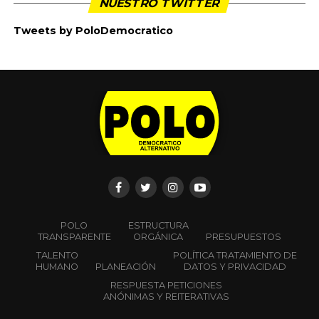
Por Jorge Enrique Robledo / @JERobledo
El martes pasado, 51 congresistas sesionamos en
audiencia especial en Santander de Quilichao, Cauca,
para repudiar la ola de asesinatos desatada sobre las
comunidades indígenas de esa región, y en especial
contra el pueblo nasa. Y para llamar al gobierno y a los
colombianos a vencer ese horror.
En mi breve intervención, además de expresar la
solidaridad del Polo hacia esas comunidades indígenas
organizadas, que han descartado el uso de las armas
para tramitar sus reclamos, comenté otros aspectos de
la violencia que azota a varias regiones de Colombia.
Entre 2016 y septiembre de 2019, durante los gobiernos
de Santos y Duque, van asesinados 777 líderes sociales y
de derechos humanos, entre ellos 169 indígenas, 182