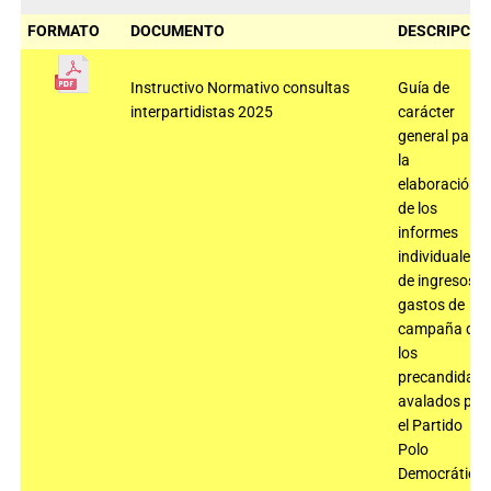
FORMATO
DOCUMENTO
DESCRIPCIÓ
Instructivo Normativo consultas
Guía de
interpartidistas 2025
carácter
general para
la
elaboración
de los
informes
individuales
de ingresos y
gastos de
campaña de
los
precandidato
avalados por
el Partido
Polo
Democrático