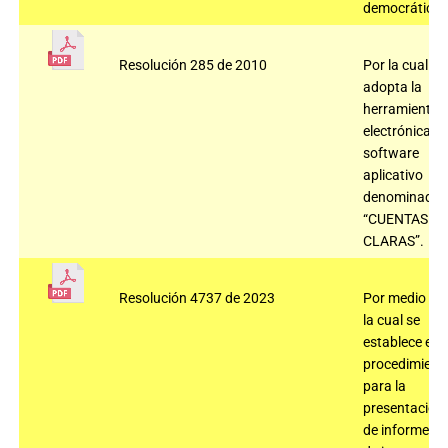
democrática
Resolución 285 de 2010
Por la cual se
adopta la
herramienta
electrónica,
software
aplicativo
denominado
“CUENTAS
CLARAS”.
Resolución 4737 de 2023
Por medio de
la cual se
establece el
procedimient
para la
presentación
de informes