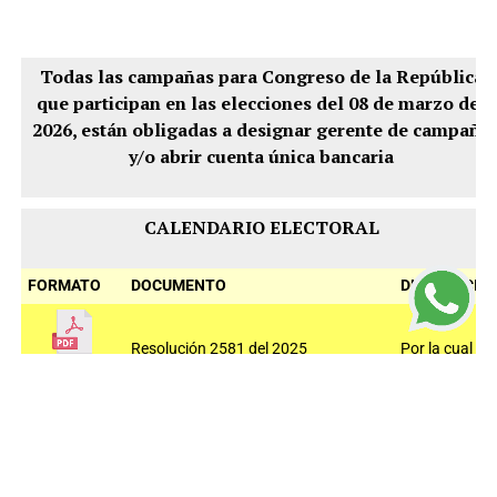
Todas las campañas para Congreso de la República
que participan en las elecciones del 08 de marzo del
2026, están obligadas a designar gerente de campaña
y/o abrir cuenta única bancaria
CALENDARIO ELECTORAL
FORMATO
DOCUMENTO
DESCRIPCIÓ
Resolución 2581 del 2025
Por la cual se
establece el
calendario
Electoral
para las
elecciones de
congreso de