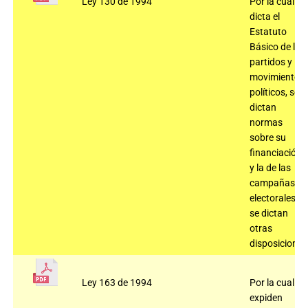
Ley 130 de 1994
Por la cual se
dicta el
Estatuto
Básico de los
partidos y
movimientos
políticos, se
dictan
normas
sobre su
financiación
y la de las
campañas
electorales y
se dictan
otras
disposiciones
Ley 163 de 1994
Por la cual se
expiden