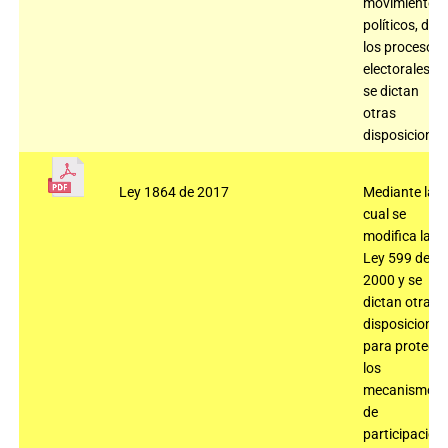
movimientos
políticos, de
los procesos
electorales y
se dictan
otras
disposiciones
Ley 1864 de 2017
Mediante la
cual se
modifica la
Ley 599 de
2000 y se
dictan otras
disposiciones
para protege
los
mecanismos
de
participación