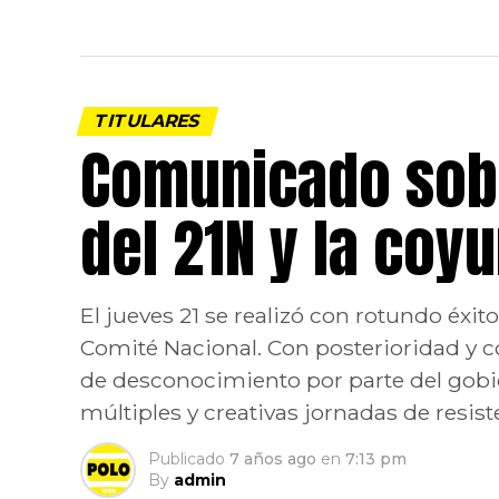
TITULARES
Comunicado sobr
del 21N y la coy
El jueves 21 se realizó con rotundo éxi
Comité Nacional. Con posterioridad y c
de desconocimiento por parte del gobi
múltiples y creativas jornadas de resiste
Publicado
7 años ago
en
7:13 pm
By
admin