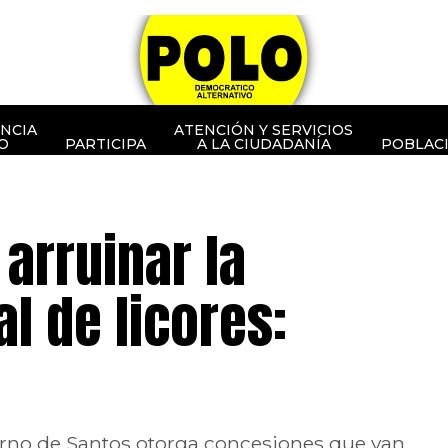
NCIA
ATENCIÓN Y SERVICIOS
O
PARTICIPA
A LA CIUDADANÍA
POBLAC
arruinar la
l de licores:
erno de Santos otorga concesiones que van