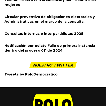
Publicado
7 años ago
en
2:20 pm
By
admin
El martes pasado, 51 congresistas sesionamos en
audiencia especial en Santander de Quilichao, Cauca,
para repudiar la ola de asesinatos desatada sobre las
comunidades indígenas de esa región, y en especial
contra el pueblo nasa. Y para llamar al gobierno y a los
colombianos a vencer ese horror.
Por Jorge Enrique Robledo / @JERobledo
El martes pasado, 51 congresistas sesionamos en
audiencia especial en Santander de Quilichao, Cauca,
para repudiar la ola de asesinatos desatada sobre las
comunidades indígenas de esa región, y en especial