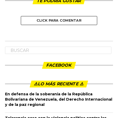
TE PODRÍA GUSTAR
CLICK PARA COMENTAR
TITULARES
EL DISCURSO VIOLENTO GENERA
VIOLENCIA
El martes pasado, 51 congresistas sesionamos en
audiencia especial en Santander de Quilichao, Cauca,
para repudiar la ola de asesinatos desatada sobre las
comunidades indígenas de esa región, y en especial
contra el pueblo nasa. Y para llamar al gobierno y a los
colombianos a vencer ese horror.