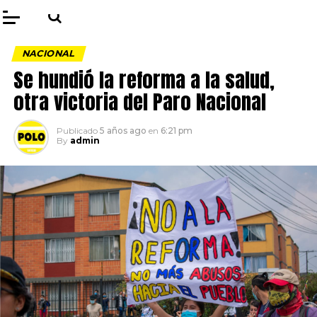
NACIONAL
Se hundió la reforma a la salud,
otra victoria del Paro Nacional
Publicado
5 años ago
en
6:21 pm
By
admin