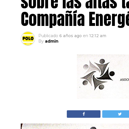
sobre las altas t
Compañía Energé
Publicado
6 años ago
en
12:12 am
By
admin