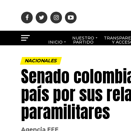
NUESTRO
TRANSPARE
INICIO
PARTIDO
Y ACCES
NACIONALES
Senado colombia
país por sus rel
paramilitares
Agencia EFE