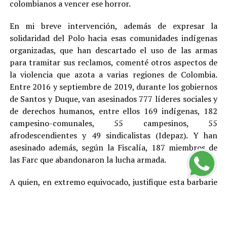
colombianos a vencer ese horror.
En mi breve intervención, además de expresar la
solidaridad del Polo hacia esas comunidades indígenas
organizadas, que han descartado el uso de las armas
para tramitar sus reclamos, comenté otros aspectos de
la violencia que azota a varias regiones de Colombia.
Entre 2016 y septiembre de 2019, durante los gobiernos
de Santos y Duque, van asesinados 777 líderes sociales y
de derechos humanos, entre ellos 169 indígenas, 182
campesino-comunales, 55 campesinos, 55
afrodescendientes y 49 sindicalistas (Idepaz). Y han
asesinado además, según la Fiscalía, 187 miembros de
las Farc que abandonaron la lucha armada.
A quien, en extremo equivocado, justifique esta barbarie
con cualquier teoría, toca recordarle que en este país,
por Constitución, no existe la pena de muerte y que el
más elemental principio democrático indica que no hay