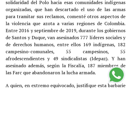
solidaridad del Polo hacia esas comunidades indígenas
organizadas, que han descartado el uso de las armas
para tramitar sus reclamos, comenté otros aspectos de
la violencia que azota a varias regiones de Colombia.
Entre 2016 y septiembre de 2019, durante los gobiernos
de Santos y Duque, van asesinados 777 líderes sociales y
de derechos humanos, entre ellos 169 indígenas, 182
campesino-comunales, 55 campesinos, 55
afrodescendientes y 49 sindicalistas (Idepaz). Y han
asesinado además, según la Fiscalía, 187 miembros de
las Farc que abandonaron la lucha armada.
A quien, en extremo equivocado, justifique esta barbarie
con cualquier teoría, toca recordarle que en este país,
por Constitución, no existe la pena de muerte y que el
más elemental principio democrático indica que no hay
asesinatos buenos y asesinatos malos, entre otras
razones porque el daño que cada homicidio le provoca a
la sociedad genera violencia y otros problemas y