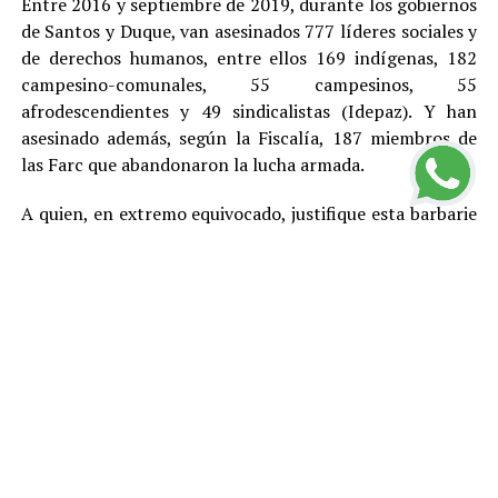
Entre 2016 y septiembre de 2019, durante los gobiernos
de Santos y Duque, van asesinados 777 líderes sociales y
de derechos humanos, entre ellos 169 indígenas, 182
campesino-comunales, 55 campesinos, 55
afrodescendientes y 49 sindicalistas (Idepaz). Y han
asesinado además, según la Fiscalía, 187 miembros de
las Farc que abandonaron la lucha armada.
A quien, en extremo equivocado, justifique esta barbarie
con cualquier teoría, toca recordarle que en este país,
por Constitución, no existe la pena de muerte y que el
más elemental principio democrático indica que no hay
asesinatos buenos y asesinatos malos, entre otras
razones porque el daño que cada homicidio le provoca a
la sociedad genera violencia y otros problemas y
termina afectando mal hasta a los propios victimarios.
Estas cifras llevan a concluir que el Estado colombiano –
más allá de los gobiernos y en buena medida por su