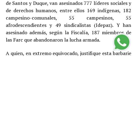
de Santos y Duque, van asesinados 777 líderes sociales y
de derechos humanos, entre ellos 169 indígenas, 182
campesino-comunales, 55 campesinos, 55
afrodescendientes y 49 sindicalistas (Idepaz). Y han
asesinado además, según la Fiscalía, 187 miembros de
las Farc que abandonaron la lucha armada.
A quien, en extremo equivocado, justifique esta barbarie
con cualquier teoría, toca recordarle que en este país,
por Constitución, no existe la pena de muerte y que el
más elemental principio democrático indica que no hay
asesinatos buenos y asesinatos malos, entre otras
razones porque el daño que cada homicidio le provoca a
la sociedad genera violencia y otros problemas y
termina afectando mal hasta a los propios victimarios.
Estas cifras llevan a concluir que el Estado colombiano –
más allá de los gobiernos y en buena medida por su
culpa– está fracasando en el logro del primer propósito