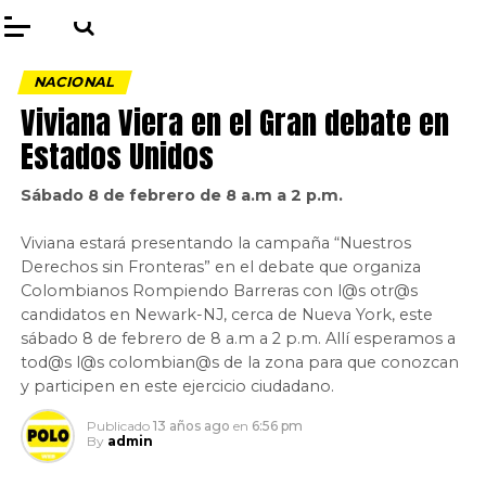
NACIONAL
Viviana Viera en el Gran debate en
Estados Unidos
Sábado 8 de febrero de 8 a.m a 2 p.m.
Viviana estará presentando la campaña “Nuestros
Derechos sin Fronteras” en el debate que organiza
Colombianos Rompiendo Barreras con l@s otr@s
candidatos en Newark-NJ, cerca de Nueva York, este
sábado 8 de febrero de 8 a.m a 2 p.m. Allí esperamos a
tod@s l@s colombian@s de la zona para que conozcan
y participen en este ejercicio ciudadano.
Publicado
13 años ago
en
6:56 pm
By
admin