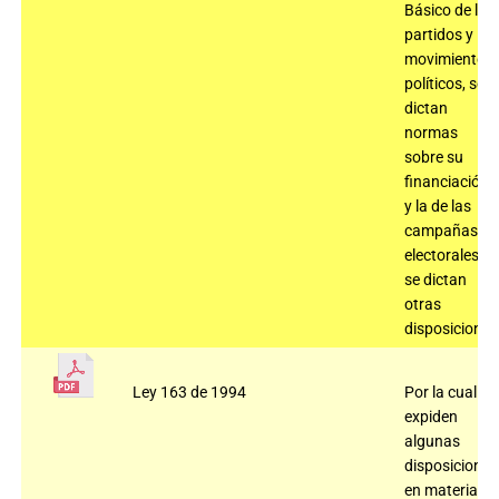
Básico de los
partidos y
movimientos
políticos, se
dictan
normas
sobre su
financiación
y la de las
campañas
electorales y
se dictan
otras
disposiciones
Ley 163 de 1994
Por la cual se
expiden
algunas
disposiciones
en materia