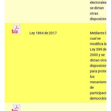
electorales y
se dictan
otras
disposiciones
Ley 1864 de 2017
Mediante la
cual se
modifica la
Ley 599 de
2000 y se
dictan otras
disposiciones
para protege
los
mecanismos
de
participación
democrática