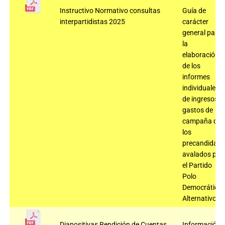
Instructivo Normativo consultas
Guía de
interpartidistas 2025
carácter
general para
la
elaboración
de los
informes
individuales
de ingresos y
gastos de
campaña de
los
precandidato
avalados por
el Partido
Polo
Democrático
Alternativo
Diapositivas Rendición de Cuentas
Información