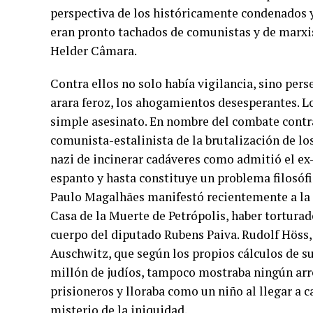
perspectiva de los históricamente condenados y
eran pronto tachados de comunistas y de marxi
Helder Câmara.
Contra ellos no solo había vigilancia, sino pers
arara feroz, los ahogamientos desesperantes. L
simple asesinato. En nombre del combate contra
comunista-estalinista de la brutalización de lo
nazi de incinerar cadáveres como admitió el ex
espanto y hasta constituye un problema filosóf
Paulo Magalhães manifestó recientemente a la 
Casa de la Muerte de Petrópolis, haber torturad
cuerpo del diputado Rubens Paiva. Rudolf Höss
Auschwitz, que según los propios cálculos de s
millón de judíos, tampoco mostraba ningún arre
prisioneros y lloraba como un niño al llegar a c
misterio de la iniquidad.