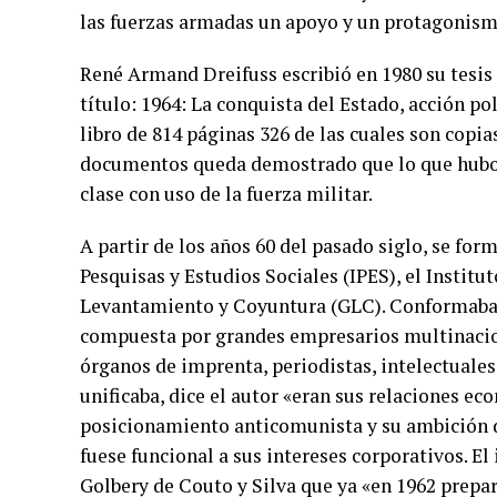
las fuerzas armadas un apoyo y un protagonis
René Armand Dreifuss escribió en 1980 su tesis
título: 1964: La conquista del Estado, acción pol
libro de 814 páginas 326 de las cuales son copi
documentos queda demostrado que lo que hubo e
clase con uso de la fuerza militar.
A partir de los años 60 del pasado siglo, se fo
Pesquisas y Estudios Sociales (IPES), el Instit
Levantamiento y Coyuntura (GLC). Conformaban 
compuesta por grandes empresarios multinacion
órganos de imprenta, periodistas, intelectuales,
unificaba, dice el autor «eran sus relaciones e
posicionamiento anticomunista y su ambición de
fuese funcional a sus intereses corporativos. El
Golbery de Couto y Silva que ya «en 1962 prepara