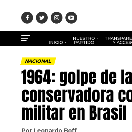
NUESTRO
TRANSPARE
INICIO
PARTIDO
Y ACCES
NACIONAL
1964: golpe de l
conservadora co
militar en Brasil
Por Leonardo Boff