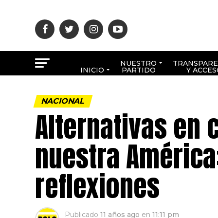
NUESTRO
TRANSPARE
INICIO
PARTIDO
Y ACCES
NACIONAL
Alternativas en 
nuestra América
reflexiones
Publicado
11 años ago
en
11:11 pm