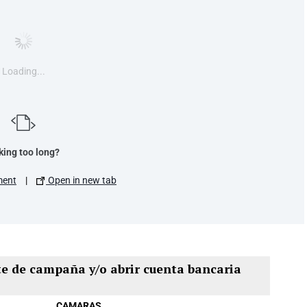
Loading...
king too long?
ment
|
Open in new tab
te de campaña y/o abrir cuenta bancaria
CAMARAS