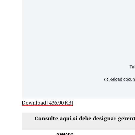
Ta
Reload docu
Download [436.90 KB]
Consulte aquí si debe designar geren
SENADO