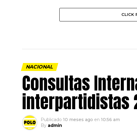
CLICK
NACIONAL
Consultas Intern
interpartidistas
Publicado
10 meses ago
en
10:56 am
By
admin