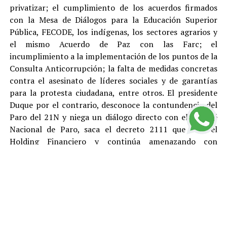
privatizar; el cumplimiento de los acuerdos firmados
con la Mesa de Diálogos para la Educación Superior
Pública, FECODE, los indígenas, los sectores agrarios y
el mismo Acuerdo de Paz con las Farc; el
incumplimiento a la implementación de los puntos de la
Consulta Anticorrupción; la falta de medidas concretas
contra el asesinato de líderes sociales y de garantías
para la protesta ciudadana, entre otros. El presidente
Duque por el contrario, desconoce la contundencia del
Paro del 21N y niega un diálogo directo con el Comité
Nacional de Paro, saca el decreto 2111 que crea el
Holding Financiero y continúa amenazando con
reprimir y desconocer está justa y pacifica protesta.
El Polo Democrático Alternativo condena como lo ha
hecho antes, durante y después del Paro, todas las
acciones de vandalismo y las cuales son responsabilidad
de sus ejecutores. Rechazamos el tratamiento represivo
dado por el gobierno de Duque a los ciudadanos que