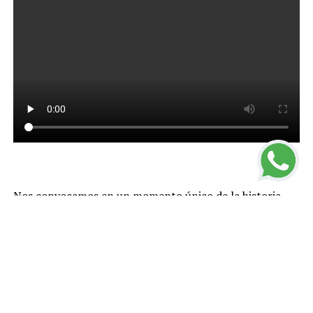
Nos convocamos en un momento único de la historia
que nos impone actuar con valentía. No debemos
paralizarnos ni temer. Mucho menos podemos
resignarnos.
Tenemos que dar una respuesta creativa en este
presente que nos ha tocado en suerte. No hay lugar para
demagogias ni improvisaciones
.