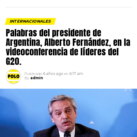
INTERNACIONALES
Palabras del presidente de
Argentina, Alberto Fernández, en la
videoconferencia de líderes del
G20.
Publicado
6 años ago
en
6:17 am
By
admin