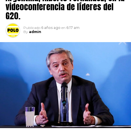
videoconferencia de líderes del
G20.
Publicado
6 años ago
en
6:17 am
By
admin