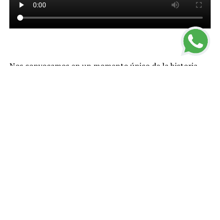
Nos convocamos en un momento único de la historia
que nos impone actuar con valentía. No debemos
paralizarnos ni temer. Mucho menos podemos
resignarnos.
Tenemos que dar una respuesta creativa en este
presente que nos ha tocado en suerte. No hay lugar para
demagogias ni improvisaciones
.
Enfrentamos el falso dilema de preservar la economía o
la salud de nuestra gente. Nosotros entendemos la
economía pero no dudamos en proteger integralmente
la vida de los nuestros. Con esa convicción, hemos
tomado decisiones en Argentina a partir de la mejor