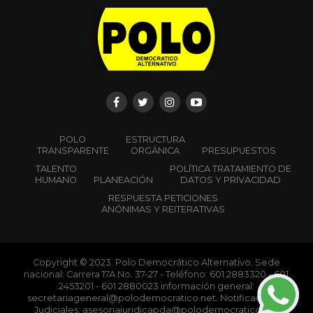
Desde el Polo Democrático Alternativo denunciamos y
rechazamos las amenazas proferidas por las
Autodefensas Gaitanistas de Colombia en Montes de
María contra candidatos, partidos políticos del Pacto
Histórico, movimientos sociales y organizaciones
defensoras derechos humanos.
La política debe ejercerse sin miedo. Cuando la violencia
irrumpe, se rompen tejidos comunitarios y se limita la
participación de la gente. Exigimos que se saque la
violencia de la política.
Expresamos nuestro respaldado a los actores sociales y
políticos en riesgo y hacemos un llamado a todas las