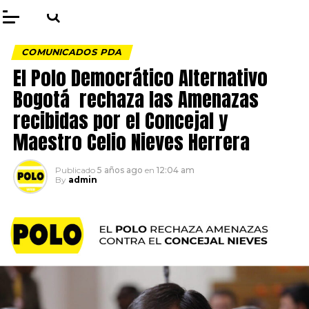
COMUNICADOS PDA
El Polo Democrático Alternativo
Bogotá rechaza las Amenazas
recibidas por el Concejal y
Maestro Celio Nieves Herrera
Publicado
5 años ago
en
12:04 am
By
admin