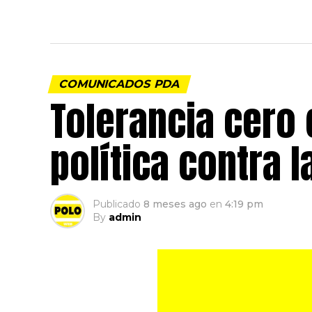
COMUNICADOS PDA
Tolerancia cero 
política contra 
Publicado
8 meses ago
en
4:19 pm
By
admin