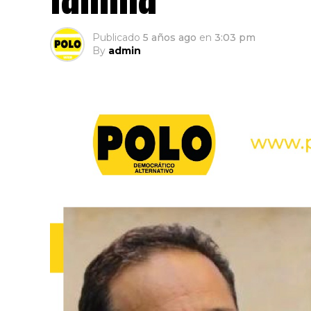
Publicado
5 años ago
en
3:03 pm
By
admin