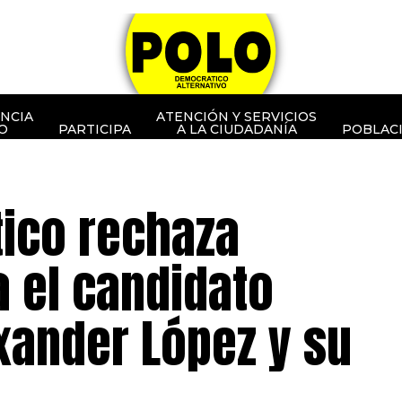
NCIA
ATENCIÓN Y SERVICIOS
O
PARTICIPA
A LA CIUDADANÍA
POBLAC
tico rechaza
 el candidato
xander López y su