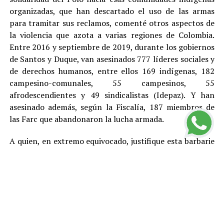
organizadas, que han descartado el uso de las armas
para tramitar sus reclamos, comenté otros aspectos de
la violencia que azota a varias regiones de Colombia.
Entre 2016 y septiembre de 2019, durante los gobiernos
de Santos y Duque, van asesinados 777 líderes sociales y
de derechos humanos, entre ellos 169 indígenas, 182
campesino-comunales, 55 campesinos, 55
afrodescendientes y 49 sindicalistas (Idepaz). Y han
asesinado además, según la Fiscalía, 187 miembros de
las Farc que abandonaron la lucha armada.
A quien, en extremo equivocado, justifique esta barbarie
con cualquier teoría, toca recordarle que en este país,
por Constitución, no existe la pena de muerte y que el
más elemental principio democrático indica que no hay
asesinatos buenos y asesinatos malos, entre otras
razones porque el daño que cada homicidio le provoca a
la sociedad genera violencia y otros problemas y