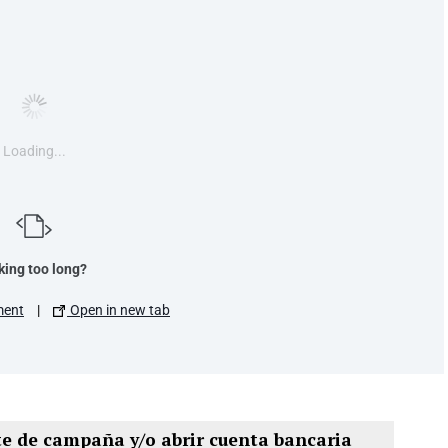
Loading...
king too long?
ment
|
Open in new tab
te de campaña y/o abrir cuenta bancaria