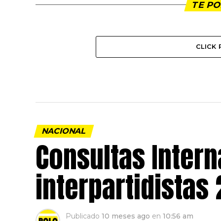
TE PO
CLICK
NACIONAL
Consultas Intern
interpartidistas
Publicado
10 meses ago
en
10:56 am