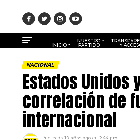
NUESTRO
TRANSPARE
INICIO
PARTIDO
Y ACCES
NACIONAL
Estados Unidos y
correlación de f
internacional
Publicado
10 años ago
en
2:44 pm