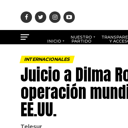
NUESTRO
TRANSPARE
INICIO
PARTIDO
Y ACCES
INTERNACIONALES
Juicio a Dilma R
operación mundia
EE.UU.
Telesur