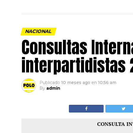
NACIONAL
Consultas Intern
interpartidistas
Publicado
10 meses ago
en
10:56 am
By
admin
CONSULTA IN