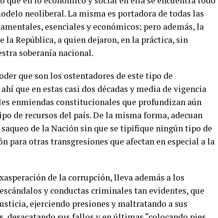
o que en lo económico y social en ella se encuentra todo
odelo neoliberal. La misma es portadora de todas las
ndamentales, esenciales y económicos; pero además, la
la República, a quien dejaron, en la práctica, sin
stra soberanía nacional.
oder que son los ostentadores de este tipo de
e ahí que en estas casi dos décadas y media de vigencia
les enmiendas constitucionales que profundizan aún
ipo de recursos del país. De la misma forma, adecuan
saqueo de la Nación sin que se tipifique ningún tipo de
ón para otras transgresiones que afectan en especial a la
asperación de la corrupción, lleva además a los
escándalos y conductas criminales tan evidentes, que
usticia, ejerciendo presiones y maltratando a sus
s, desacatando sus fallos y en últimas “colocando pies