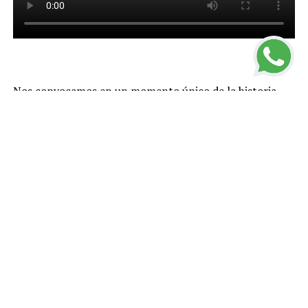
Nos convocamos en un momento único de la historia
que nos impone actuar con valentía. No debemos
paralizarnos ni temer. Mucho menos podemos
resignarnos.
Tenemos que dar una respuesta creativa en este
presente que nos ha tocado en suerte. No hay lugar para
demagogias ni improvisaciones
.
Enfrentamos el falso dilema de preservar la economía o
la salud de nuestra gente. Nosotros entendemos la
economía pero no dudamos en proteger integralmente
la vida de los nuestros. Con esa convicción, hemos
tomado decisiones en Argentina a partir de la mejor