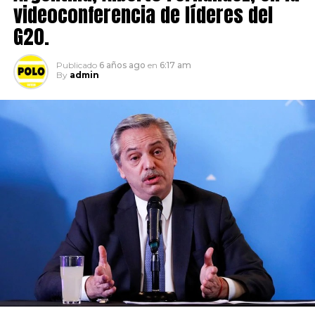
videoconferencia de líderes del
G20.
Publicado
6 años ago
en
6:17 am
By
admin