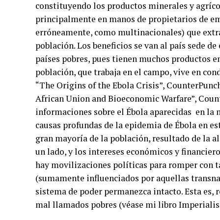
constituyendo los productos minerales y agrícol
principalmente en manos de propietarios de em
erróneamente, como multinacionales) que extrae
población. Los beneficios se van al país sede de 
países pobres, pues tienen muchos productos e
población, que trabaja en el campo, vive en con
“The Origins of the Ebola Crisis”, CounterPunch
African Union and Bioeconomic Warfare”, Counte
informaciones sobre el Ébola aparecidas en la 
causas profundas de la epidemia de Ébola en est
gran mayoría de la población, resultado de la al
un lado, y los intereses económicos y financier
hay movilizaciones políticas para romper con ta
(sumamente influenciados por aquellas transnac
sistema de poder permanezca intacto. Esta es, re
mal llamados pobres (véase mi libro Imperiali