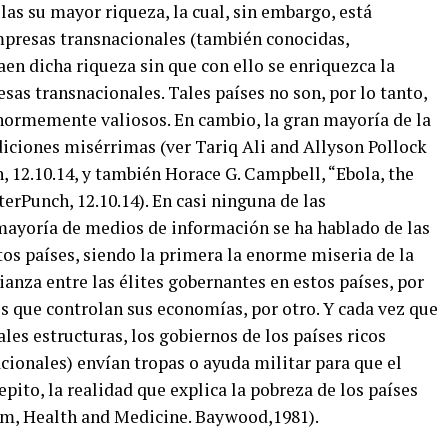
as su mayor riqueza, la cual, sin embargo, está
presas transnacionales (también conocidas,
n dicha riqueza sin que con ello se enriquezca la
esas transnacionales. Tales países no son, por lo tanto,
normemente valiosos. En cambio, la gran mayoría de la
diciones misérrimas (ver Tariq Ali and Allyson Pollock
, 12.10.14, y también Horace G. Campbell, “Ebola, the
rPunch, 12.10.14). En casi ninguna de las
mayoría de medios de información se ha hablado de las
os países, siendo la primera la enorme miseria de la
ianza entre las élites gobernantes en estos países, por
os que controlan sus economías, por otro. Y cada vez que
les estructuras, los gobiernos de los países ricos
ionales) envían tropas o ayuda militar para que el
pito, la realidad que explica la pobreza de los países
sm, Health and Medicine. Baywood,1981).