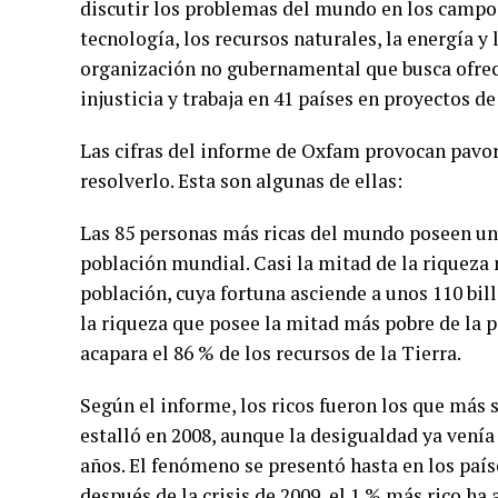
discutir los problemas del mundo en los campos d
tecnología, los recursos naturales, la energía y
organización no gubernamental que busca ofrecer
injusticia y trabaja en 41 países en proyectos d
Las cifras del informe de Oxfam provocan pavo
resolverlo. Esta son algunas de ellas:
Las 85 personas más ricas del mundo poseen una
población mundial. Casi la mitad de la riqueza 
población, cuya fortuna asciende a unos 110 bill
la riqueza que posee la mitad más pobre de la 
acapara el 86 % de los recursos de la Tierra.
Según el informe, los ricos fueron los que más s
estalló en 2008, aunque la desigualdad ya venía
años. El fenómeno se presentó hasta en los paí
después de la crisis de 2009, el 1 % más rico h