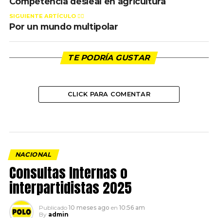
Competencia desleal en agricultura
SIGUIENTE ARTÍCULO 👈🏻
Por un mundo multipolar
TE PODRÍA GUSTAR
CLICK PARA COMENTAR
NACIONAL
Consultas Internas o
interpartidistas 2025
Publicado
10 meses ago
en
10:56 am
By
admin