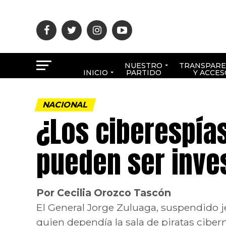
NUESTRO
TRANSPARE
INICIO
PARTIDO
Y ACCES
NACIONAL
¿Los ciberespías
pueden ser inve
Por Cecilia Orozco Tascón
El General Jorge Zuluaga, suspendido je
quien dependía la sala de piratas ciberné