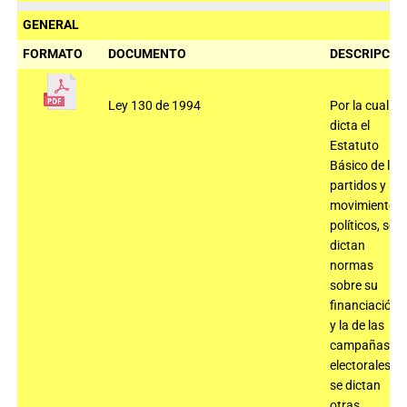
GENERAL
FORMATO
DOCUMENTO
DESCRIPCIÓ
Ley 130 de 1994
Por la cual se
dicta el
Estatuto
Básico de los
partidos y
movimientos
políticos, se
dictan
normas
sobre su
financiación
y la de las
campañas
electorales y
se dictan
otras