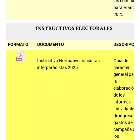
las consultas
para el año
2025
INSTRUCTIVOS ELECTORALES
FORMATO
DOCUMENTO
DESCRIPCIÓ
Instructivo Normativo consultas
Guía de
interpartidistas 2025
carácter
general para
la
elaboración
de los
informes
individuales
de ingresos y
gastos de
campaña de
los