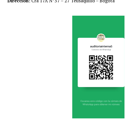
Dirección:
Cra 17A N°37 – 27 Teusaquillo – Bogotá