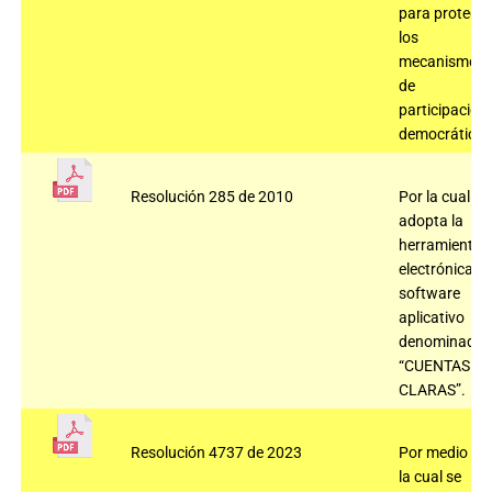
para protege
los
mecanismos
de
participación
democrática
Resolución 285 de 2010
Por la cual se
adopta la
herramienta
electrónica,
software
aplicativo
denominado
“CUENTAS
CLARAS”.
Resolución 4737 de 2023
Por medio de
la cual se