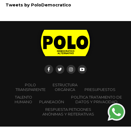
Todas las campañas para Congreso de la República
que participan en las elecciones del 08 de marzo del
2026, están obligadas a designar gerente de campaña
y/o abrir cuenta única bancaria
CALENDARIO ELECTORAL
FORMATO
DOCUMENTO
DESCRIPCIÓ
Resolución 2581 del 2025
Por la cual se