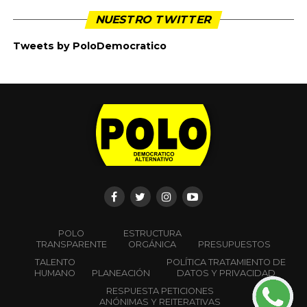
Todas las campañas para Congreso de la República
que participan en las elecciones del 08 de marzo del
2026, están obligadas a designar gerente de
campaña y/o abrir cuenta única bancaria
CALENDARIO ELECTORAL
FORMATO
DOCUMENTO
DESCRIPCIÓN