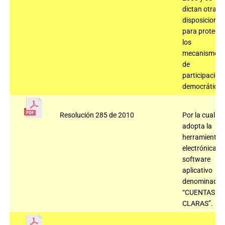
dictan otras
disposiciones
para protege
los
mecanismos
de
participación
democrática
Resolución 285 de 2010
Por la cual se
adopta la
herramienta
electrónica,
software
aplicativo
denominado
“CUENTAS
CLARAS”.