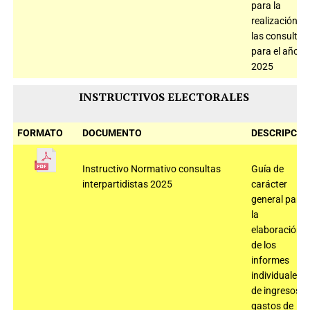
para la
realización d
las consultas
para el año
2025
INSTRUCTIVOS ELECTORALES
FORMATO
DOCUMENTO
DESCRIPCIÓ
Instructivo Normativo consultas
Guía de
interpartidistas 2025
carácter
general para
la
elaboración
de los
informes
individuales
de ingresos y
gastos de