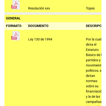
Resolución xxx
Topes
GENERAL
FORMATO
DOCUMENTO
DESCRIPCIÓ
Ley 130 de 1994
Por la cual se
dicta el
Estatuto
Básico de los
partidos y
movimientos
políticos, se
dictan
normas
sobre su
financiación
y la de las
campañas