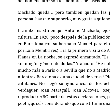
del nomenclátor son los nombres de fascistas.”
Machado queda… pero también quedan las pal
persona, hay que suponerlo, muy grata a quienes
Incumbe insistir en que Antonio Machado, lejo
cultura. En 1928, poco después de la publicació
en Barcelona con su hermano Manuel para el e
por Lola Membrives). Era la primera visita de A
Planas en La noche, se expresó encantado. “Es
sin ningún género de dudas.” Y añadió: “He no
mucho más a Paris o a Sevilla que no a Madrid
mientras Barcelona es una ciudad de veras.” P
catalanes. No negó su ignorancia de los act
Verdaguer, Joan Maragall, Joan Alcover, Jos
reproducir ABC parte de estas declaraciones, p
poeta, quizás considerando que constituían una 