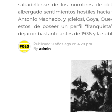
sabadellense de los nombres de de
albergado sentimientos hostiles hacia 
Antonio Machado, y, ¡cielos!, Goya, Qu
estos, de poseer un perfil “franquist
dejaron bastante antes de 1936 y la subl
Publicado
9 años ago
en
4:28 pm
By
admin