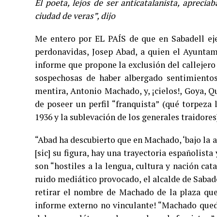
El poeta, lejos de ser anticatalanista, aprecia
ciudad de veras”, dijo
Me entero por EL PAÍS de que en Sabadell eje
perdonavidas, Josep Abad, a quien el Ayuntam
informe que propone la exclusión del callejer
sospechosas de haber albergado sentimientos 
mentira, Antonio Machado, y, ¡cielos!, Goya, Q
de poseer un perfil “franquista” (qué torpeza
1936 y la sublevación de los generales traidores
“Abad ha descubierto que en Machado, ‘bajo la a
[sic] su figura, hay una trayectoria españolist
son “hostiles a la lengua, cultura y nación ca
ruido mediático provocado, el alcalde de Sabade
retirar el nombre de Machado de la plaza que 
informe externo no vinculante! “Machado queda