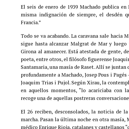
El seis de enero de 1939 Machado publica en L
misma indignación de siempre, el desdén que 
Francia.”
Todo se va acabando. La caravana sale hacia M
sigue hasta alcanzar Malgrat de Mar y luego 
Girona al amanecer. Está atestada de gente, d
poeta, entre otros, el filósofo figuerense Joaq
Santamaria, una masía de Raset. Allí se juntan c
profundamente a Machado, Josep Pous i Pagés -p
Joaquim Trias i Pujol. Según Xirau, la contemp
en aquellos momentos, “lo acariciaba con l
recoge una de aquellas postreras conversacione
El 26 reciben, desconsolados, la noticia de l
marcha. Pasan la última noche en otra masía, M
médico Enrique Rioja, catalanes y castellanos