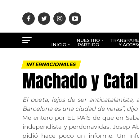
NUESTRO
TRANSPARE
INICIO
PARTIDO
Y ACCES
INTERNACIONALES
Machado y Cata
El poeta, lejos de ser anticatalanista,
Barcelona es una ciudad de veras”, dijo
Me entero por EL PAÍS de que en Sabad
independista y perdonavidas, Josep A
pidió hace poco un informe. Un info