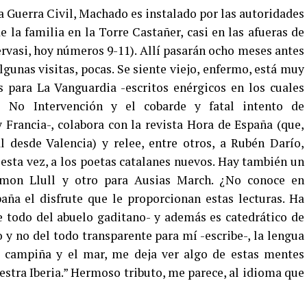
la Guerra Civil, Machado es instalado por las autoridades
la familia en la Torre Castañer, casi en las afueras de
ervasi, hoy números 9-11). Allí pasarán ocho meses antes
algunas visitas, pocas. Se siente viejo, enfermo, está muy
s para La Vanguardia -escritos enérgicos en los cuales
e No Intervención y el cobarde y fatal intento de
 Francia-, colabora con la revista Hora de España (que,
 desde Valencia) y relee, entre otros, a Rubén Darío,
 esta vez, a los poetas catalanes nuevos. Hay también un
amon Llull y otro para Ausias March. ¿No conoce en
aña el disfrute que le proporcionan estas lecturas. Ha
e todo del abuelo gaditano- y además es catedrático de
o y no del todo transparente para mí -escribe-, la lengua
a campiña y el mar, me deja ver algo de estas mentes
estra Iberia.” Hermoso tributo, me parece, al idioma que