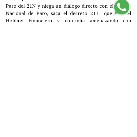
Paro del 21N y niega un diálogo directo con el Comité
Nacional de Paro, saca el decreto 2111 que crea el
Holding Financiero y continúa amenazando con
reprimir y desconocer está justa y pacifica protesta.
El Polo Democrático Alternativo condena como lo ha
hecho antes, durante y después del Paro, todas las
acciones de vandalismo y las cuales son responsabilidad
de sus ejecutores. Rechazamos el tratamiento represivo
dado por el gobierno de Duque a los ciudadanos que
protestan pacíficamente y le pedimos a la
Procuraduría, la Fiscalía y la Defensoría del Pueblo que
se llegue a fondo en el esclarecimiento de los abusos de
la Fuerza Pública, la responsabilidad que puedan tener
el gobierno y Fuerzas Armadas en la ola de pánico y
vandalismo que ocurrió el viernes 22 de noviembre,
durante los decretos de toque de queda. Manifestamos
nuestra solidaridad con la familia del estudiante Dylan
Cruz que fue gravemente herido por un miembro del